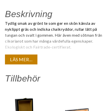
Beskrivning
Tydlig smak av grönt te som ger en skön känsla av
nyklippt gräs och indiska chaikryddor, rullar lätt på
tungan och svalt i gommen. Här även med sötman från
cikoriarot som har många värdefulla egenskaper.
Ekologiskt och Fairtrade-certifierat.
Varje tepåse är individuellt förpackad i ett tätt kuvert
LÄS MER...
för att bevara teets kvalité och den unika
aromen. 20 tepåsar/ask. 6 askar/kartong.
Tillbehör
Innehåll:
Ekologiskt grönt te, eko kanel, eko nejlika, eko
svartpeppar, eko stjärnanis, eko ingefära, eko
kardemumma, eko rostad cikoriarot, naturlig
masalaarom.