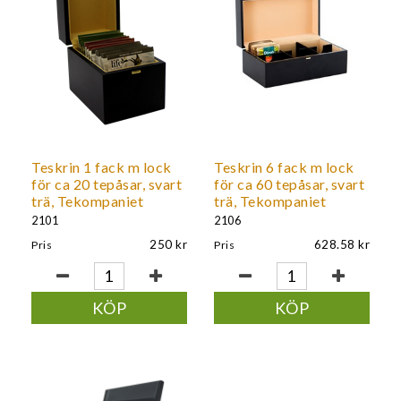
Är du registrerad företagskund? Logga in för att se dina
kundunika priser.
Teskrin 1 fack m lock
Teskrin 6 fack m lock
för ca 20 tepåsar, svart
för ca 60 tepåsar, svart
trä, Tekompaniet
trä, Tekompaniet
2101
2106
250
628.58
Pris
Pris
KÖP
KÖP