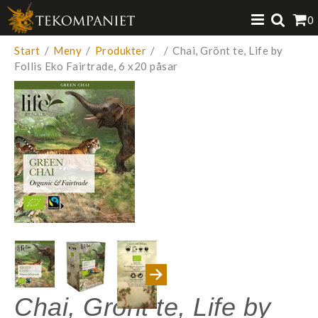
Produkten har lagts i din varukorg
0
VISA VARUKORGEN
TILL KASSAN
Start
/
Meny
/
Produkter
/
/
Chai, Grönt te, Life by
Follis Eko Fairtrade, 6 x20 påsar
Chai, Grönt te, Life by