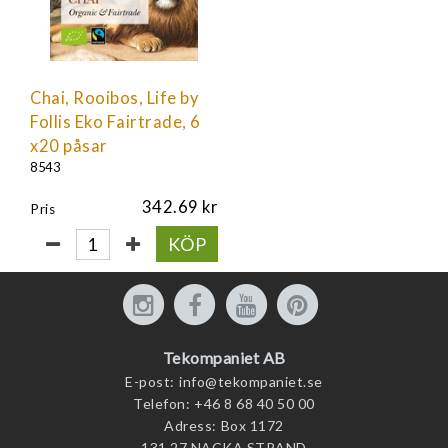
Chai, Rooibos, Life by
Follis Eko Fairtrade, 6
x20 påsar
8543
342.69
Pris
KÖP
Tekompaniet AB
E-post:
info@tekompaniet.se
Telefon:
+46 8 68 40 50 00
Adress:
Box 1172
131 27 NACKA STRAND