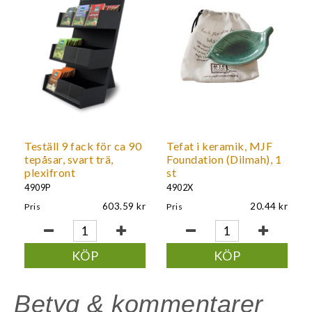
Teställ 9 fack för ca 90
Tefat i keramik, MJF
tepåsar, svart trä,
Foundation (Dilmah), 1
plexifront
st
4909P
4902X
603.59
20.44
Pris
Pris
KÖP
KÖP
Betyg & kommentarer