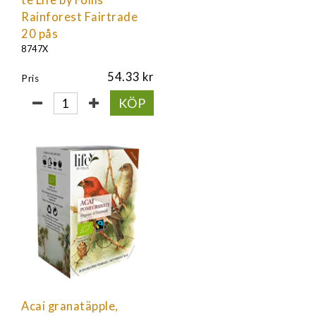
Rainforest Fairtrade
20 pås
8747X
54.33
Pris
KÖP
Acai granatäpple,