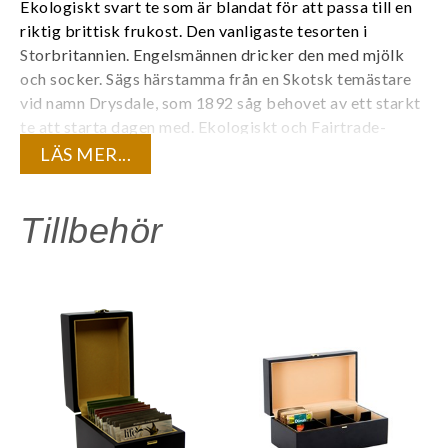
Ekologiskt svart te som är blandat för att passa till en
riktig brittisk frukost. Den vanligaste tesorten i
Storbritannien. Engelsmännen dricker den med mjölk
och socker. Sägs härstamma från en Skotsk temästare
vid namn Drysdale, som 1892 såg behovet av ett starkt
te att starta dagen med.
Ekologiskt och Fairtrade-
certifierat.
LÄS MER...
Varje tepåse är individuellt förpackad i ett tätt kuvert
för att bevara teets kvalité och den unika
Tillbehör
aromen. 20 tepåsar/ask.
Innehåll:
Ekologisk svart te
Life by Follis är premiumte med spännande smaker som
gör skillnad för människor och miljö.