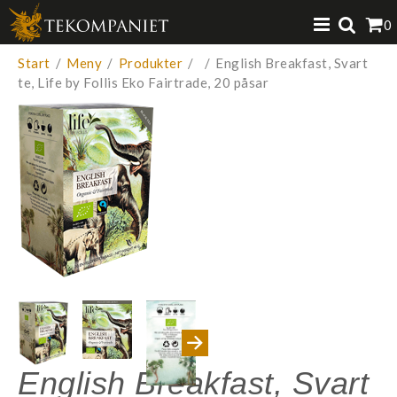
Produkten har lagts i din varukorg
0
VISA VARUKORGEN
TILL KASSAN
Start
/
Meny
/
Produkter
/
/
English Breakfast, Svart
te, Life by Follis Eko Fairtrade, 20 påsar
English Breakfast, Svart