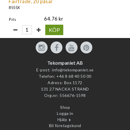
Fairtrade, 20 påsar
8555X
64.76
Pris
KÖP
Tekompaniet AB
E-post:
info@tekompaniet.se
Telefon:
+46 8 68 40 50 00
Adress:
Box 1172
131 27 NACKA STRAND
Org.nr:
556676-1598
Shop
Logga in
Hjälp
Bli företagskund