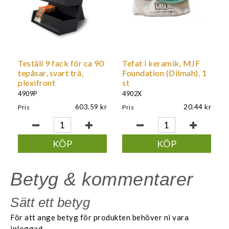
Teställ 9 fack för ca 90
Tefat i keramik, MJF
tepåsar, svart trä,
Foundation (Dilmah), 1
plexifront
st
4909P
4902X
603.59
20.44
Pris
Pris
KÖP
KÖP
Betyg & kommentarer
Sätt ett betyg
För att ange betyg för produkten behöver ni vara
inloggad.