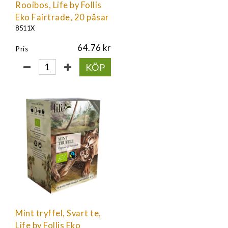
Rooibos, Life by Follis
Eko Fairtrade, 20 påsar
8511X
64.76
Pris
KÖP
Mint tryffel, Svart te,
Life by Follis Eko