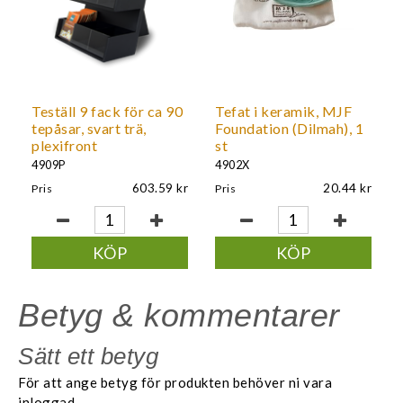
Teställ 9 fack för ca 90
Tefat i keramik, MJF
tepåsar, svart trä,
Foundation (Dilmah), 1
plexifront
st
4909P
4902X
603.59
20.44
Pris
Pris
KÖP
KÖP
Betyg & kommentarer
Sätt ett betyg
För att ange betyg för produkten behöver ni vara
inloggad.