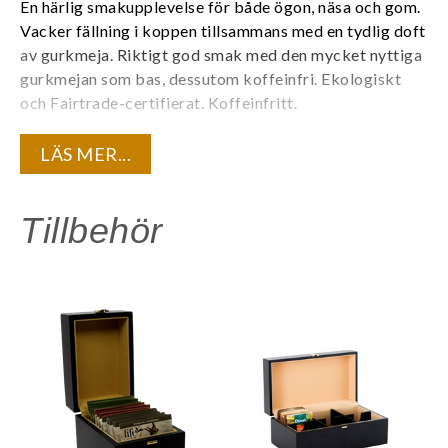
En härlig smakupplevelse för både ögon, näsa och gom.
Vacker fällning i koppen tillsammans med en tydlig doft
av gurkmeja. Riktigt god smak med den mycket nyttiga
gurkmejan som bas, dessutom koffeinfri.
Ekologiskt
och Fairtrade-certifierat. Koffeinfritt.
Varje tepåse är individuellt förpackad i ett tätt kuvert
LÄS MER...
för att bevara teets kvalité och den unika aromen. 20
tepåsar/ask. 6 askar/kartong.
Tillbehör
Innehåll:
Eko gurkmeja, eko ingefära, eko kanel, naturlig
citronarom.
Är du registrerad företagskund? Logga in för att se dina
kundunika priser.