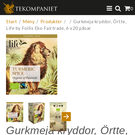
Produkten har lagts i din varukorg
0
VISA VARUKORGEN
TILL KASSAN
Start
/
Meny
/
Produkter
/
/
Gurkmeja kryddor, Örtte,
Life by Follis Eko Fairtrade, 6 x20 påsar
Gurkmeja kryddor, Örtte,