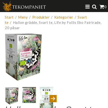
Produkten har lagts i din varukorg
0
VISA VARUKORGEN
TILL KASSAN
Start
/
Meny
/
Produkter
/
Kategorier
/
Svart
te
/
Hallon grädde, Svart te, Life by Follis Eko Fairtrade,
20 påsar