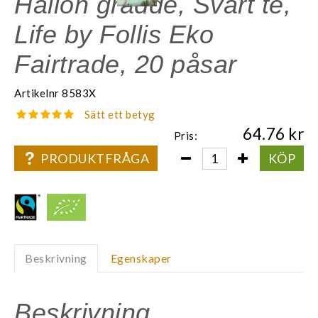
Hallon grädde, Svart te,
Life by Follis Eko
Fairtrade, 20 påsar
Artikelnr
8583X
Sätt ett betyg
64.76
Pris:
PRODUKTFRÅGA
KÖP
Beskrivning
Egenskaper
Beskrivning