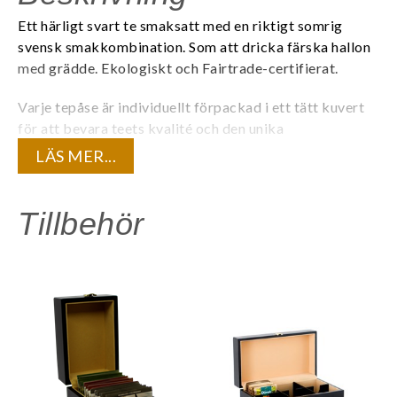
Ett härligt svart te smaksatt med en riktigt somrig
svensk smakkombination. Som att dricka färska hallon
med grädde.
Ekologiskt och Fairtrade-certifierat.
Varje tepåse är individuellt förpackad i ett tätt kuvert
för att bevara teets kvalité och den unika
aromen. 20 tepåsar/ask.
LÄS MER...
Innehåll:
Eko svart te, naturlig hallon- och glassarom.
Tillbehör
Är du registrerad företagskund? Logga in för att se dina
kundunika priser.