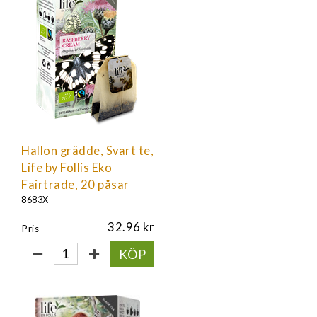
Hallon grädde, Svart te,
Life by Follis Eko
Fairtrade, 20 påsar
8683X
32.96
Pris
KÖP