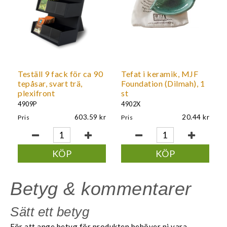
Teställ 9 fack för ca 90
Tefat i keramik, MJF
tepåsar, svart trä,
Foundation (Dilmah), 1
plexifront
st
4909P
4902X
603.59
20.44
Pris
Pris
KÖP
KÖP
Betyg & kommentarer
Sätt ett betyg
För att ange betyg för produkten behöver ni vara