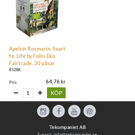
Apelsin Rosmarin, Svart
te, Life by Follis Eko
Fairtrade, 20 påsar
8528X
64.76
Pris
KÖP
Tekompaniet AB
E-post:
info@tekompaniet.se