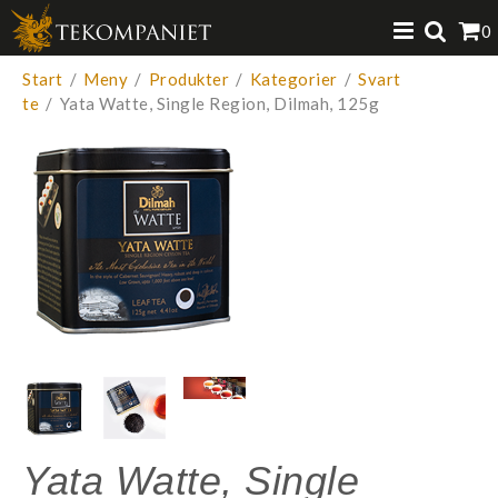
Produkten har lagts i din varukorg
0
VISA VARUKORGEN
TILL KASSAN
Start
/
Meny
/
Produkter
/
Kategorier
/
Svart
te
/
Yata Watte, Single Region, Dilmah, 125g
Yata Watte, Single