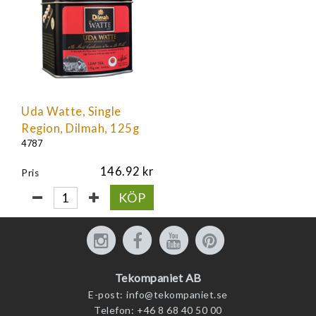
Uda Watte, Single
Region, Dilmah, 125g
4787
146.92
Pris
KÖP
Tekompaniet AB
E-post:
info@tekompaniet.se
Telefon:
+46 8 68 40 50 00