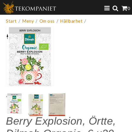
Produkten har lagts i din varukorg
0
VISA VARUKORGEN
TILL KASSAN
Start
/
Meny
/
Om oss
/
Hållbarhet
/
Berry Explosion, Örtte,