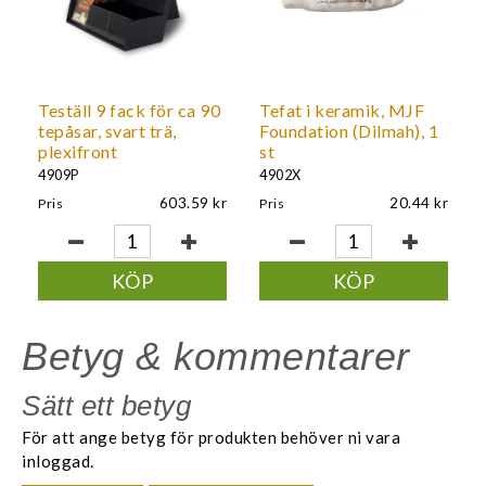
Teställ 9 fack för ca 90
Tefat i keramik, MJF
tepåsar, svart trä,
Foundation (Dilmah), 1
plexifront
st
4909P
4902X
603.59
20.44
Pris
Pris
KÖP
KÖP
Betyg & kommentarer
Sätt ett betyg
För att ange betyg för produkten behöver ni vara
inloggad.