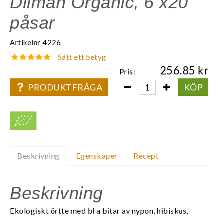
Dilmah Organic, 6 x20
påsar
Artikelnr
4226
Sätt ett betyg
256.85
Pris:
PRODUKTFRÅGA
KÖP
Beskrivning
Egenskaper
Recept
Beskrivning
Ekologiskt örtte med bl a bitar av nypon, hibiskus,