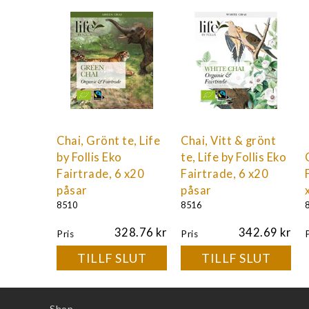
Chai, Grönt te, Life
Chai, Vitt & grönt
by Follis Eko
te, Life by Follis Eko
Fairtrade, 6 x20
Fairtrade, 6 x20
påsar
påsar
8510
8516
328.76
342.69
Pris
Pris
TILLF SLUT
TILLF SLUT
Shop