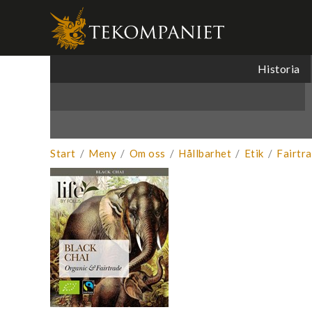
Produkten 
Historia
Start
/
Meny
/
Om oss
/
Hållbarhet
/
Etik
/
Fairtr