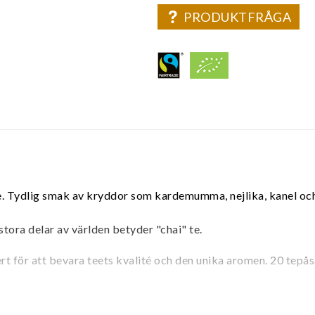
PRODUKTFRÅGA
e. Tydlig smak av kryddor som kardemumma, nejlika, kanel och 
stora delar av världen betyder "chai" te.
vert för att bevara teets kvalité och den unika aromen. 20 tepå
ardemumma, eko nejlika, eko svartpeppar.