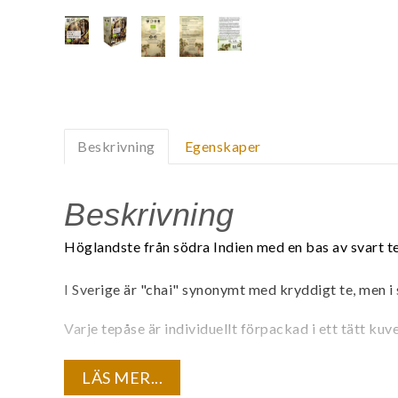
Beskrivning
Egenskaper
Beskrivning
Höglandste från södra Indien med en bas av svart t
I Sverige är "chai" synonymt med kryddigt te, men i 
Varje tepåse är individuellt förpackad i ett tätt ku
Innehåll:
LÄS MER...
Ekologiskt svart te, eko kanel, eko ingefära, eko k