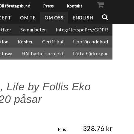
Bli företagskund
Press
Kontakt
VISA VARUKORGEN
TILL KASSAN
CEPT
OM TE
OM OSS
ENGLISH
tiker
Samarbeten
Integritetspolicy/GDPR
tion
Kosher
Certifikat
Uppförandekod
atuwa
Hållbarhetsprojekt
Lätta bärkorgar
, Life by Follis Eko
x20 påsar
328.76
Pris: