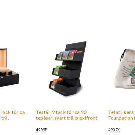
om gör skillnad för människor och miljö.
 lock för ca
Teställ 9 fack för ca 90
Tefat i ker
 trä,
tepåsar, svart trä, plexifront
Foundation (
4909P
4902X