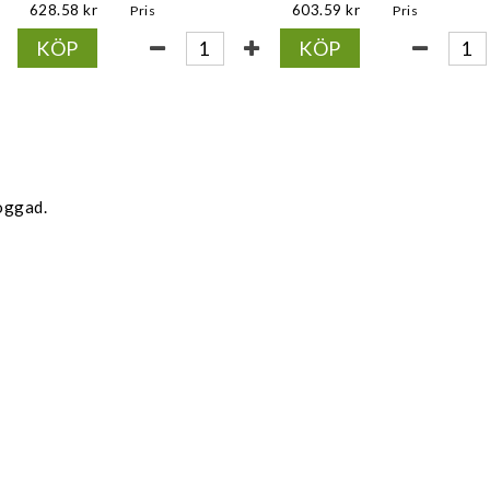
628.58
603.59
Pris
Pris
KÖP
KÖP
oggad.