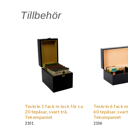
Life by Follis är premiumte med spännande smaker s
Tillbehör
Teskrin 1 fack m lock för ca
Teskrin 6 fack m
20 tepåsar, svart trä,
60 tepåsar, svart
Tekompaniet
Tekompaniet
2101
2106