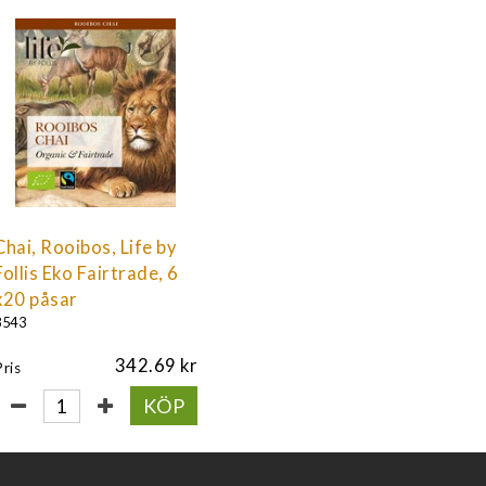
Chai, Rooibos, Life by
Follis Eko Fairtrade, 6
x20 påsar
8543
342.69
Pris
KÖP