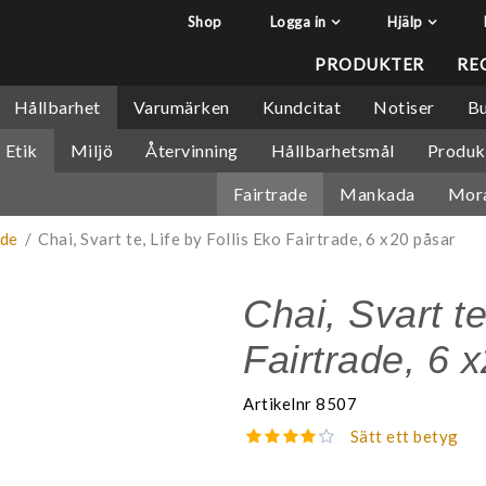
Shop
Logga in
Hjälp
har lagts i din varukorg
Q&A - Vanliga frågor
PRODUKTER
RE
Så handlar du
Hållbarhet
Varumärken
Kundcitat
Notiser
Bu
Söktips
Etik
Miljö
Återvinning
Hållbarhetsmål
Produk
Mitt konto
Fairtrade
Mankada
Mor
Leverans & returer
Betalning
ade
/
Chai, Svart te, Life by Follis Eko Fairtrade, 6 x20 påsar
Säkerhet & Cookies
Chai, Svart te
Fairtrade, 6 
Artikelnr
8507
Sätt ett betyg