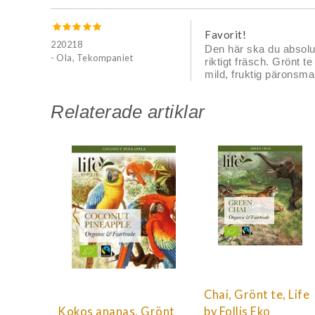
Favorit!
220218
Den här ska du absolut
- Ola, Tekompaniet
riktigt fräsch. Grönt 
mild, fruktig päronsma
Relaterade artiklar
Chai, Grönt te, Life
Kokos ananas, Grönt
by Follis Eko