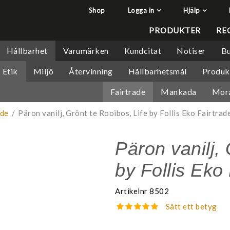
Shop
Logga in
Hjälp
har lagts i din varukorg
Q&A - Vanliga frågor
PRODUKTER
RE
Så handlar du
Hållbarhet
Varumärken
Kundcitat
Notiser
Bu
Söktips
Etik
Miljö
Återvinning
Hållbarhetsmål
Produk
Mitt konto
Fairtrade
Mankada
Mor
Leverans & returer
Betalning
ade
/
Päron vanilj, Grönt te Rooibos, Life by Follis Eko Fairtrad
Säkerhet & Cookies
Päron vanilj, 
by Follis Eko
Artikelnr
8502
Sätt ett betyg