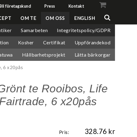
Bli företagskund
Press
Kontakt
VISA VARUKORGEN
TILL KASSAN
CEPT
OM TE
OM OSS
ENGLISH
tiker
Samarbeten
Integritetspolicy/GDPR
tion
Kosher
Certifikat
Uppförandekod
atuwa
Hållbarhetsprojekt
Lätta bärkorgar
e, 6 x20pås
Grönt te Rooibos, Life
 Fairtrade, 6 x20pås
328.76
Pris: