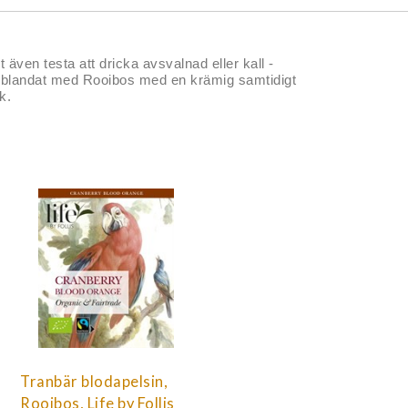
 även testa att dricka avsvalnad eller kall -
te blandat med Rooibos med en krämig samtidigt
k.
Tranbär blodapelsin,
Rooibos, Life by Follis