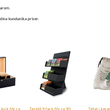
jarom.
dina kundunika priser.
 lock för ca
Teställ 9 fack för ca 90
Tefat i ker