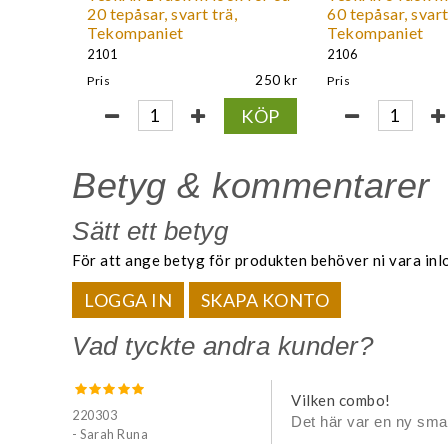
20 tepåsar, svart trä,
60 tepåsar, svart
Tekompaniet
Tekompaniet
2101
2106
250
Pris
Pris
KÖP
Betyg & kommentarer
Sätt ett betyg
För att ange betyg för produkten behöver ni vara inl
LOGGA IN
SKAPA KONTO
Vad tyckte andra kunder?
Vilken combo!
220303
Det här var en ny sma
- Sarah Runa