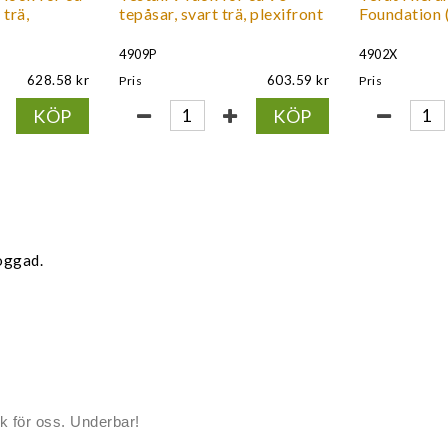
 trä,
tepåsar, svart trä, plexifront
Foundation (
4909P
4902X
628.58
603.59
Pris
Pris
KÖP
KÖP
oggad.
k för oss. Underbar!