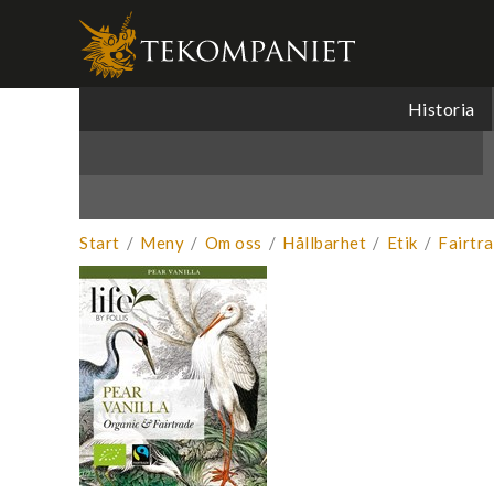
Produkten 
Historia
Start
/
Meny
/
Om oss
/
Hållbarhet
/
Etik
/
Fairtr