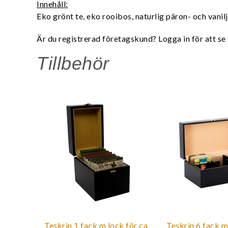
Innehåll:
Eko grönt te, eko rooibos, naturlig päron- och vanil
Är du registrerad företagskund? Logga in för att se 
Tillbehör
Teskrin 1 fack m lock för ca
Teskrin 6 fack m