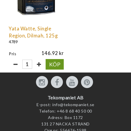
Yata Watte, Single
Region, Dilmah, 125g
4789
146.92
Pris
KÖP
Tekompaniet AB
E-post:
info@tekompaniet.se
Telefon:
+46 8 68 40 50 00
Adress:
Box 1172
131 27 NACKA STRAND
Org.nr:
556676-1598