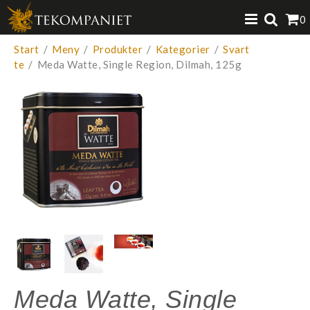
Produkten har lagts i din varukorg
0
VISA VARUKORGEN
TILL KASSAN
Start
/
Meny
/
Produkter
/
Kategorier
/
Svart
te
/
Meda Watte, Single Region, Dilmah, 125g
Meda Watte, Single